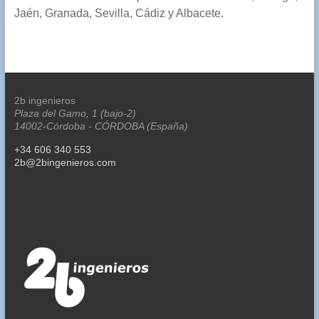
Jaén, Granada, Sevilla, Cádiz y Albacete.
2b ingenieros
Plaza del Gamo, 1 (bajo-2)
14002-Córdoba - CÓRDOBA (España)
+34 606 340 553
2b@2bingenieros.com