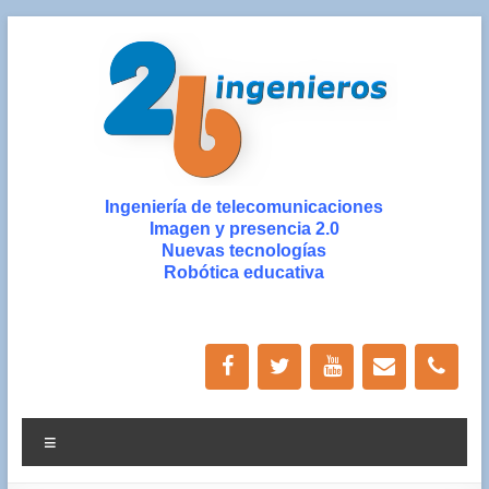
Saltar
al
contenido
2b
Ingeniería de telecomunicaciones
Imagen y presencia 2.0
ingenieros
Nuevas tecnologías
Robótica educativa
Ingeniería
de
Nuevas
Tecnologías
y
Diseño
Menú
Gráfico