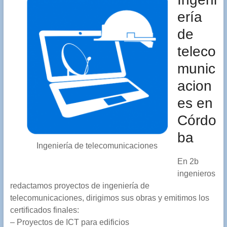
ería
de
teleco
munic
acion
es en
Córdo
ba
Ingeniería de telecomunicaciones
En 2b
ingenieros
redactamos proyectos de ingeniería de
telecomunicaciones, dirigimos sus obras y emitimos los
certificados finales:
– Proyectos de ICT para edificios