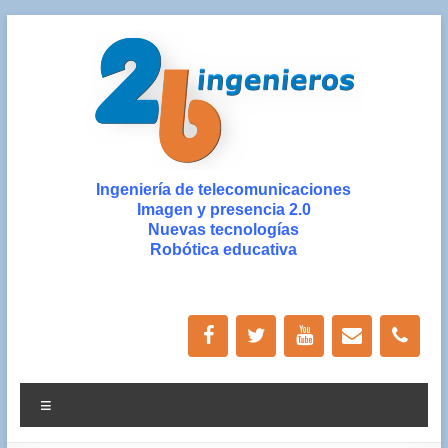
Saltar
al
contenido
2b
Ingeniería de telecomunicaciones
Imagen y presencia 2.0
ingenieros
Nuevas tecnologías
Robótica educativa
Ingeniería
de
Nuevas
Tecnologías
y
Diseño
Menú
Gráfico