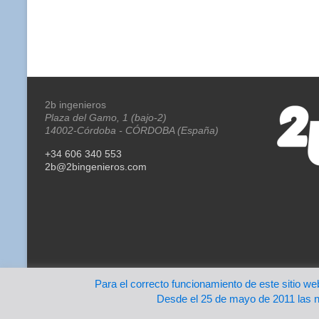
2b ingenieros
Plaza del Gamo, 1 (bajo-2)
14002-Córdoba - CÓRDOBA (España)
+34 606 340 553
2b@2bingenieros.com
Para el correcto funcionamiento de este sitio we
Copyright © 2026
2b ingenieros
. Todos los derechos reservados. Tem
Desde el 25 de mayo de 2011 las n
WordPress
.