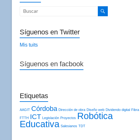
Síguenos en Twitter
Mis tuits
Síguenos en facbook
Etiquetas
Córdoba
AAGIT
Dirección de obra
Diseño web
Dividendo digital
Fibra
Robótica
ICT
FTTH
Legislación
Proyectos
Educativa
Salesianos
TDT