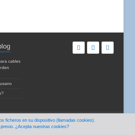
blog
para cables
Orden
usano
s?
os ficheros en su dispositivo (llamadas cookies).
Inicio
Nuestro blog
Contacto
 previo. ¿Acepta nuestras cookies?