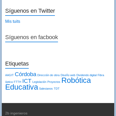
Síguenos en Twitter
Mis tuits
Síguenos en facbook
Etiquetas
Córdoba
AAGIT
Dirección de obra
Diseño web
Dividendo digital
Fibra
Robótica
ICT
óptica
FTTH
Legislación
Proyectos
Educativa
Salesianos
TDT
2b ingenieros