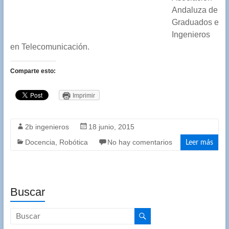
Andaluza de
Graduados e
Ingenieros
en Telecomunicación.
Comparte esto:
Imprimir
2b ingenieros
18 junio, 2015
Docencia
,
Robótica
No hay comentarios
Leer más
Buscar