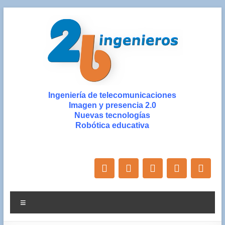
Saltar
al
contenido
2b
Ingeniería de telecomunicaciones
Imagen y presencia 2.0
ingenieros
Nuevas tecnologías
Robótica educativa
Ingeniería
de
Nuevas
Tecnologías
y
Diseño
Menú
Gráfico