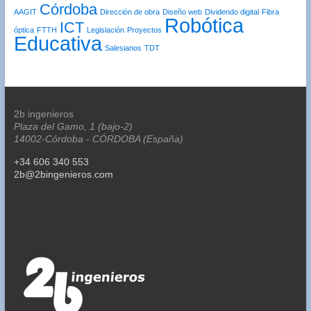
Córdoba
AAGIT
Dirección de obra
Diseño web
Dividendo digital
Fibra
Robótica
ICT
óptica
FTTH
Legislación
Proyectos
Educativa
Salesianos
TDT
2b ingenieros
Plaza del Gamo, 1 (bajo-2)
14002-Córdoba - CÓRDOBA (España)
+34 606 340 553
2b@2bingenieros.com