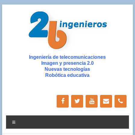
Saltar
al
contenido
2b
Ingeniería de telecomunicaciones
Imagen y presencia 2.0
ingenieros
Nuevas tecnologías
Robótica educativa
Ingeniería
de
Nuevas
Tecnologías
y
Diseño
Menú
Gráfico