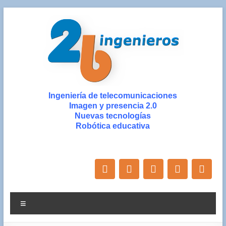
Saltar
al
contenido
2b
Ingeniería de telecomunicaciones
Imagen y presencia 2.0
ingenieros
Nuevas tecnologías
Robótica educativa
Ingeniería
de
Nuevas
Tecnologías
y
Diseño
Menú
Gráfico