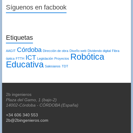
Síguenos en facbook
Etiquetas
Córdoba
AAGIT
Dirección de obra
Diseño web
Dividendo digital
Fibra
Robótica
ICT
óptica
FTTH
Legislación
Proyectos
Educativa
Salesianos
TDT
2b ingenieros
Plaza del Gamo, 1 (bajo-2)
14002-Córdoba - CÓRDOBA (España)
+34 606 340 553
2b@2bingenieros.com