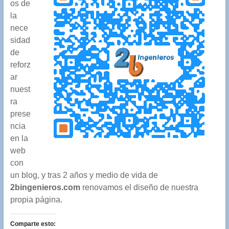
os de
la
nece
sidad
de
reforz
ar
nuest
ra
prese
ncia
en la
web
con
un blog, y tras 2 años y medio de vida de
2bingenieros.com
renovamos el diseño de nuestra
propia página.
Comparte esto: