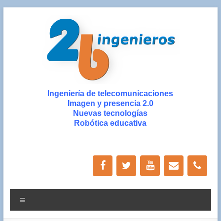
Saltar
al
contenido
2b
Ingeniería de telecomunicaciones
Imagen y presencia 2.0
ingenieros
Nuevas tecnologías
Robótica educativa
Ingeniería
de
Nuevas
Tecnologías
y
Diseño
Menú
Gráfico