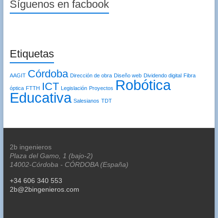
Síguenos en facbook
Etiquetas
Córdoba
AAGIT
Dirección de obra
Diseño web
Dividendo digital
Fibra
Robótica
ICT
óptica
FTTH
Legislación
Proyectos
Educativa
Salesianos
TDT
2b ingenieros
Plaza del Gamo, 1 (bajo-2)
14002-Córdoba - CÓRDOBA (España)
+34 606 340 553
2b@2bingenieros.com