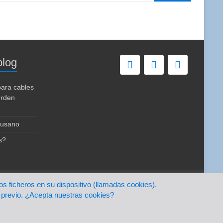
blog
para cables
Orden
usano
s?
os ficheros en su dispositivo (llamadas cookies).
Inicio
Nuestro blog
Contacto
 previo. ¿Acepta nuestras cookies?