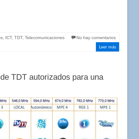
os
,
ICT
,
TDT
,
Telecomunicaciones
No hay comentarios
Leer más
s de TDT autorizados para una