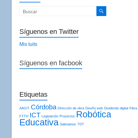
Síguenos en Twitter
Mis tuits
Síguenos en facbook
Etiquetas
Córdoba
AAGIT
Dirección de obra
Diseño web
Dividendo digital
Fibra
Robótica
ICT
FTTH
Legislación
Proyectos
Educativa
Salesianos
TDT