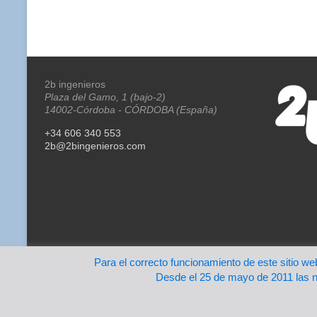
2b ingenieros
Plaza del Gamo, 1 (bajo-2)
14002-Córdoba - CÓRDOBA (España)
+34 606 340 553
2b@2bingenieros.com
Para el correcto funcionamiento de este sitio we
Copyright © 2026
2b ingenieros
. Todos los derechos reservados. Tem
Desde el 25 de mayo de 2011 las n
WordPress
.